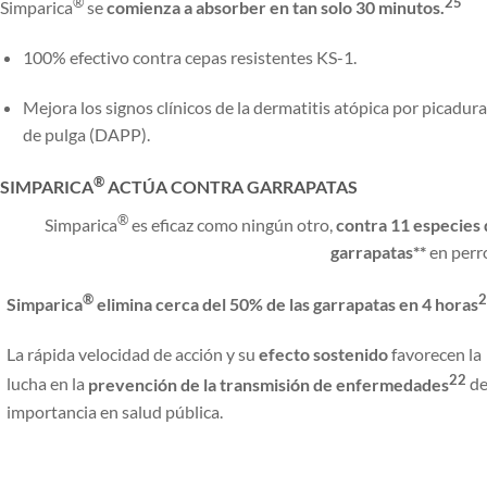
®
25
Simparica
se
comienza a absorber en tan solo 30 minutos.
100% efectivo contra cepas resistentes KS-1.
Mejora los signos clínicos de la dermatitis atópica por picadura
de pulga (DAPP).
®
SIMPARICA
ACTÚA CONTRA GARRAPATAS
®
Simparica
es eficaz como ningún otro,
contra 11 especies
garrapatas**
en perr
®
2
Simparica
elimina cerca del 50% de las garrapatas en 4 horas
La rápida velocidad de acción y su
efecto sostenido
favorecen la
22
lucha en la
prevención de la transmisión de enfermedades
d
importancia en salud pública.