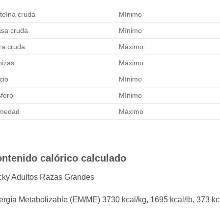
teína cruda
Mínimo
sa cruda
Mínimo
ra cruda
Máximo
izas
Máximo
cio
Mínimo
foro
Mínimo
medad
Máximo
ntenido calórico calculado
cky Adultos Razas Grandes
ergía Metabolizable (EM/ME) 3730 kcal/
kg
, 1695 kcal/lb, 373 kc