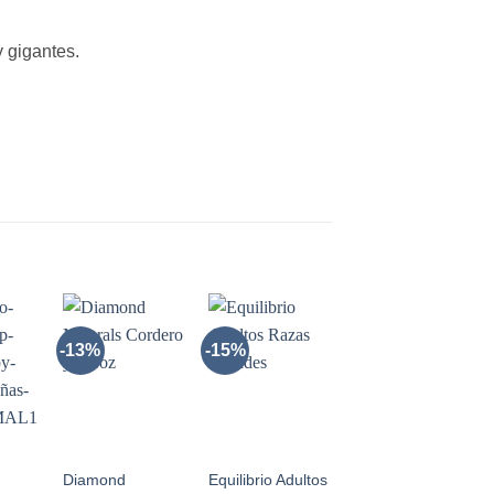
 gigantes.
-13%
-15%
-15%
R
AÑADIR
AÑADIR
AÑADIR
A LA
A LA
A LA
A
LISTA
LISTA
LISTA
DE
DE
DE
OS
DESEOS
DESEOS
DESEOS
+
+
+
Diamond
Equilibrio Adultos
Equilibrio –