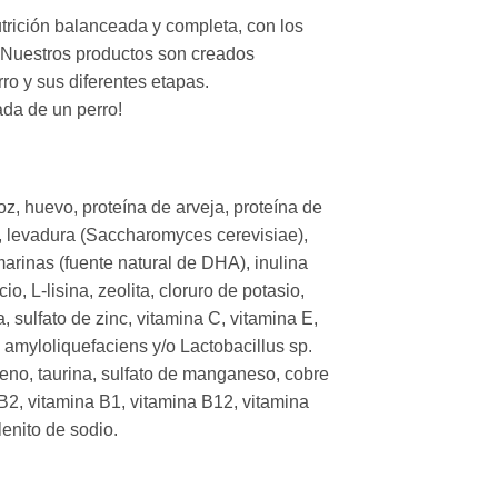
trición balanceada y completa, con los
l. Nuestros productos son creados
ro y sus diferentes etapas.
da de un perro!
oz, huevo, proteína de arveja, proteína de
o, levadura (Saccharomyces cerevisiae),
arinas (fuente natural de DHA), inulina
io, L-lisina, zeolita, cloruro de potasio,
a, sulfato de zinc, vitamina C, vitamina E,
us amyloliquefaciens y/o Lactobacillus sp.
oteno, taurina, sulfato de manganeso, cobre
 B2, vitamina B1, vitamina B12, vitamina
lenito de sodio.