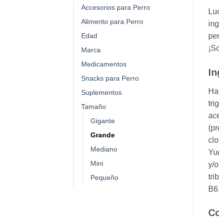
Accesorios para Perro
Luc
Alimento para Perro
ing
Edad
pen
¡So
Marca
Medicamentos
In
Snacks para Perro
Har
Suplementos
tri
Tamaño
ace
Gigante
(pr
Grande
clo
Mediano
Yuc
Mini
y/o
tri
Pequeño
B6,
Co