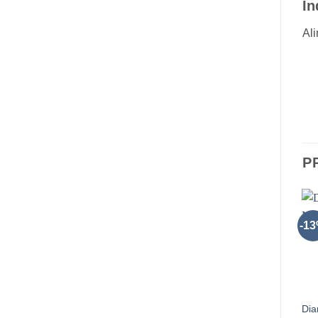
In
Ali
P
-1
Di