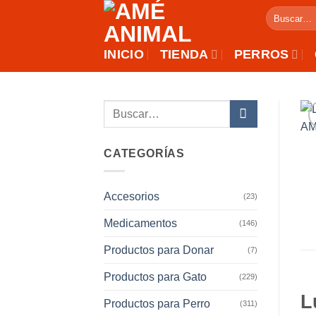
Saltar
Buscar
al
por:
contenido
INICIO
TIENDA
PERROS
Buscar
por:
CATEGORÍAS
Accesorios
(23)
Medicamentos
(146)
Productos para Donar
(7)
Productos para Gato
(229)
L
Productos para Perro
(311)