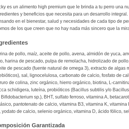
ky es un alimento high premium que le brinda a tu perro una nu
redientes y beneficios que necesita para un desarrollo integra
sando en el bienestar, salud y necesidades de cada tipo de per
mos de los que creen que no hay nada más sincero que la mira
gredientes
ina de pollo, maíz, aceite de pollo, avena, almidón de yuca, arr
go, harina de pescado, pulpa de remolacha, hidrolizado de poll
ite de pescado (fuente natural de omega 3), extracto de algas m
ebióticos), sal, lignocelulosa, carbonato de calcio, fosfato de calc
ruro de colina, zinc orgánico, hierro orgánico, biotina, L-carnitin
ca schidigera, luteína, probióticos (Bacillus subtilis y/o Bacill
 Bifidobacterium sp.), BHT, sulfato ferroso, vitamina A, betacar
básico, pantotenato de calcio, vitamina B3, vitamina K, vitamina
 yodato de calcio, selenio orgánico, vitamina D, ácido fólico, se
mposición Garantizada