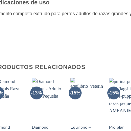
dicaciones de uso
mento completo extruido para perros adultos de razas grandes y
RODUCTOS RELACIONADOS
3%
-13%
-15%
-15%
AÑADIR
AÑADIR
AÑADIR
AÑADI
A LA
A LA
A LA
A LA
LISTA
LISTA
LISTA
LIST
DE
DE
DE
DE
DESEOS
DESEOS
DESEOS
DESE
+
+
+
+
amond
Diamond
Equilibrio –
Pro plan