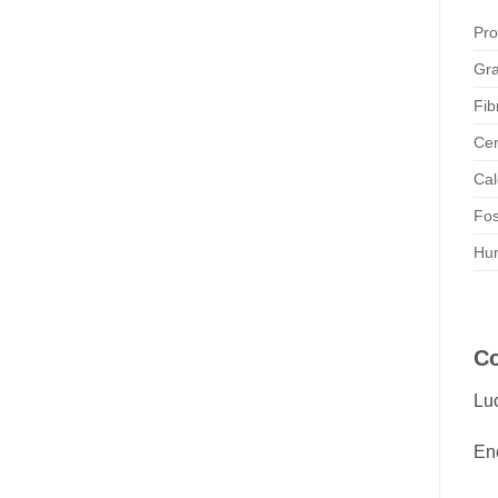
Pro
Gra
Fib
Cen
Cal
Fos
Hu
Co
Lu
En