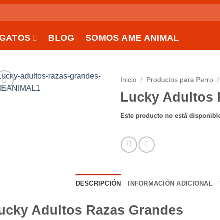
GATOS
BLOG
SOMOS AME ANIMAL
Inicio
/
Productos para Perro
/
Lucky Adultos
AÑADIR
A LA
Este producto no está disponibl
LISTA
DE
DESEOS
DESCRIPCIÓN
INFORMACIÓN ADICIONAL
ucky Adultos Razas Grandes